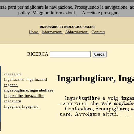
 terze parti per migliorare la navigazione. Proseguendo la navigazione, 
policy
Maggiori informazioni
Accetto e proseguo
DIZIONARIO ETIMOLOGICO ONLINE
Home
-
Informazioni
-
Abbreviazioni
-
Contatti
RICERCA
ingaggiare
Ingarbugliare, Ing
ingalluzzirsi, ingalluzzarsi
inganno
ingarbugliare, ingarabullare
ingarzullire, ingazzullire
ingeguarsi
ingegnere, ingegnero