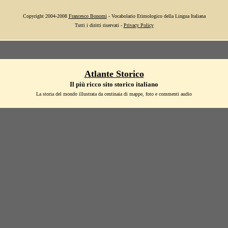
Copyright 2004-2008
Francesco Bonomi
- Vocabolario Etimologico della Lingua Italiana
Tutti i diritti riservati -
Privacy Policy
Atlante Storico
Il più ricco sito storico italiano
La storia del mondo illustrata da centinaia di mappe, foto e commenti audio