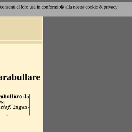
acconsenti al loro usa in conformit� alla nostra cookie & privacy
arabullare