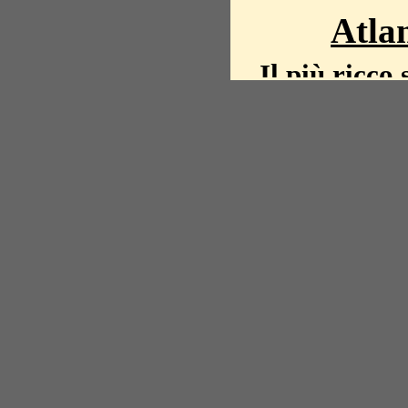
Atlan
Il più ricco 
La storia del mond
mappe, fot