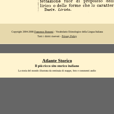
Copyright 2004-2008
Francesco Bonomi
- Vocabolario Etimologico della Lingua Italiana
Tutti i diritti riservati -
Privacy Policy
Atlante Storico
Il più ricco sito storico italiano
La storia del mondo illustrata da centinaia di mappe, foto e commenti audio