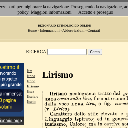
 terze parti per migliorare la navigazione. Proseguendo la navigazione, 
policy
Maggiori informazioni
Accetto e proseguo
DIZIONARIO ETIMOLOGICO ONLINE
Home
-
Informazioni
-
Abbreviazioni
-
Contatti
RICERCA
lira
Lirismo
lirica
lirico
lirismo
lisca
lisciare
liscio