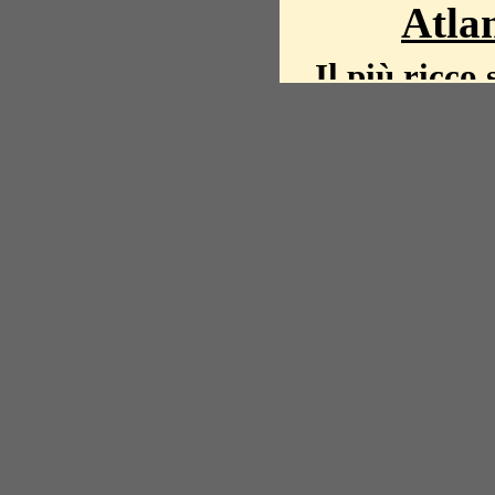
Atlan
Il più ricco 
La storia del mond
mappe, fot