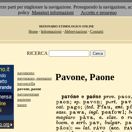
 terze parti per migliorare la navigazione. Proseguendo la navigazione, 
policy
Maggiori informazioni
Accetto e proseguo
DIZIONARIO ETIMOLOGICO ONLINE
Home
-
Informazioni
-
Abbreviazioni
-
Contatti
RICERCA
pavimento
Pavone, Paone
pavonazzo, paonazzo
pavoncella
pavone, paone
pavoneggiare
paziente
pazzo