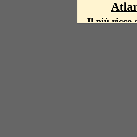
Atlan
Il più ricco 
La storia del mond
mappe, fot