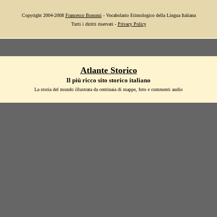
Copyright 2004-2008
Francesco Bonomi
- Vocabolario Etimologico della Lingua Italiana
Tutti i diritti riservati -
Privacy Policy
Atlante Storico
Il più ricco sito storico italiano
La storia del mondo illustrata da centinaia di mappe, foto e commenti audio