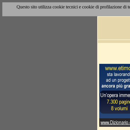
Questo sito utilizza cookie tecnici e cookie di profilazione di