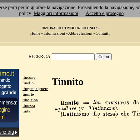
 terze parti per migliorare la navigazione. Proseguendo la navigazione, 
policy
Maggiori informazioni
Accetto e proseguo
DIZIONARIO ETIMOLOGICO ONLINE
Home
-
Informazioni
-
Abbreviazioni
-
Contatti
RICERCA
tincone
Tinnito
tinello
tingere, tignere
tinnito
tino, tina
tinozza
tinta