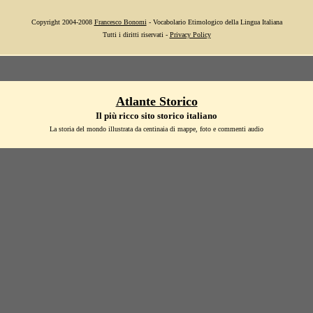
Copyright 2004-2008
Francesco Bonomi
- Vocabolario Etimologico della Lingua Italiana
Tutti i diritti riservati -
Privacy Policy
Atlante Storico
Il più ricco sito storico italiano
La storia del mondo illustrata da centinaia di mappe, foto e commenti audio