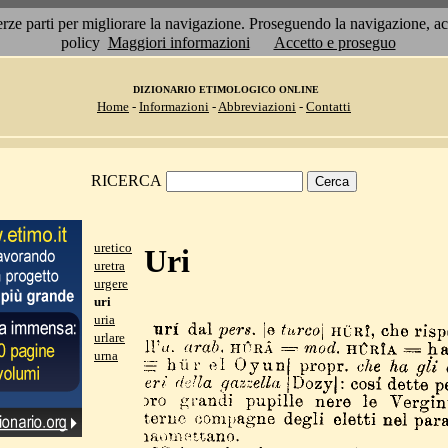
 terze parti per migliorare la navigazione. Proseguendo la navigazione, 
policy
Maggiori informazioni
Accetto e proseguo
DIZIONARIO ETIMOLOGICO ONLINE
Home
-
Informazioni
-
Abbreviazioni
-
Contatti
RICERCA
uretico
Uri
uretra
urgere
uri
uria
urlare
urna