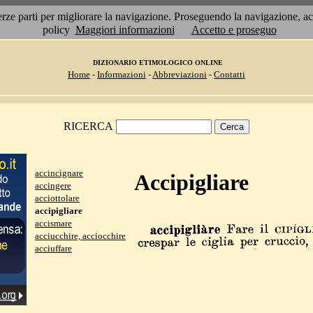
 terze parti per migliorare la navigazione. Proseguendo la navigazione, 
policy
Maggiori informazioni
Accetto e proseguo
DIZIONARIO ETIMOLOGICO ONLINE
Home
-
Informazioni
-
Abbreviazioni
-
Contatti
RICERCA
accincignare
Accipigliare
accingere
acciottolare
accipigliare
accismare
acciucchire, acciocchire
acciuffare