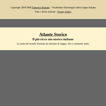
Copyright 2004-2008
Francesco Bonomi
- Vocabolario Etimologico della Lingua Italiana
Tutti i diritti riservati -
Privacy Policy
Atlante Storico
Il più ricco sito storico italiano
La storia del mondo illustrata da centinaia di mappe, foto e commenti audio