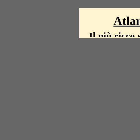
Atlan
Il più ricco 
La storia del mond
mappe, fot