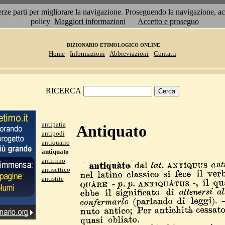
 terze parti per migliorare la navigazione. Proseguendo la navigazione, 
policy
Maggiori informazioni
Accetto e proseguo
DIZIONARIO ETIMOLOGICO ONLINE
Home
-
Informazioni
-
Abbreviazioni
-
Contatti
RICERCA
antipatia
Antiquato
antipodi
antiquario
antiquato
antirrino
antisettico
antistite