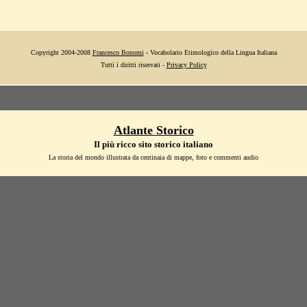
Copyright 2004-2008
Francesco Bonomi
- Vocabolario Etimologico della Lingua Italiana
Tutti i diritti riservati -
Privacy Policy
Atlante Storico
Il più ricco sito storico italiano
La storia del mondo illustrata da centinaia di mappe, foto e commenti audio