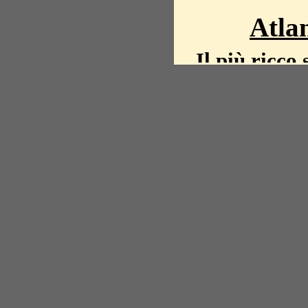
Atlan
Il più ricco 
La storia del mond
mappe, fot