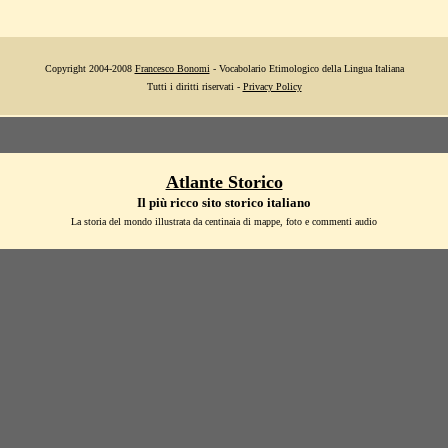
Copyright 2004-2008
Francesco Bonomi
- Vocabolario Etimologico della Lingua Italiana
Tutti i diritti riservati -
Privacy Policy
Atlante Storico
Il più ricco sito storico italiano
La storia del mondo illustrata da centinaia di mappe, foto e commenti audio