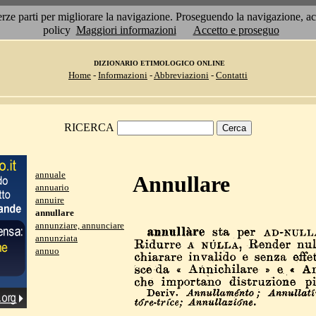
 terze parti per migliorare la navigazione. Proseguendo la navigazione, 
policy
Maggiori informazioni
Accetto e proseguo
DIZIONARIO ETIMOLOGICO ONLINE
Home
-
Informazioni
-
Abbreviazioni
-
Contatti
RICERCA
annuale
Annullare
annuario
annuire
annullare
annunziare, annunciare
annunziata
annuo