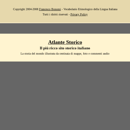
Copyright 2004-2008
Francesco Bonomi
- Vocabolario Etimologico della Lingua Italiana
Tutti i diritti riservati -
Privacy Policy
Atlante Storico
Il più ricco sito storico italiano
La storia del mondo illustrata da centinaia di mappe, foto e commenti audio