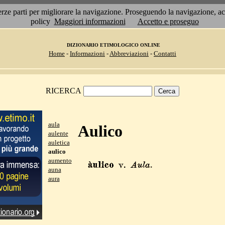
 terze parti per migliorare la navigazione. Proseguendo la navigazione, 
policy
Maggiori informazioni
Accetto e proseguo
DIZIONARIO ETIMOLOGICO ONLINE
Home
-
Informazioni
-
Abbreviazioni
-
Contatti
RICERCA
aula
Aulico
aulente
auletica
aulico
aumento
auna
aura