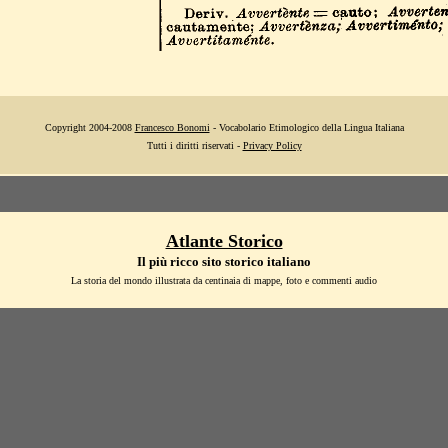
Copyright 2004-2008
Francesco Bonomi
- Vocabolario Etimologico della Lingua Italiana
Tutti i diritti riservati -
Privacy Policy
Atlante Storico
Il più ricco sito storico italiano
La storia del mondo illustrata da centinaia di mappe, foto e commenti audio