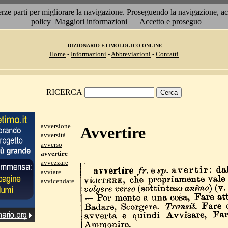
 terze parti per migliorare la navigazione. Proseguendo la navigazione, 
policy
Maggiori informazioni
Accetto e proseguo
DIZIONARIO ETIMOLOGICO ONLINE
Home
-
Informazioni
-
Abbreviazioni
-
Contatti
RICERCA
avversione
Avvertire
avversità
avverso
avvertire
avvezzare
avviare
avvicendare