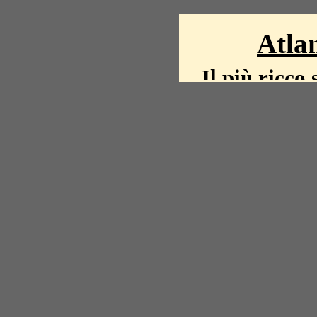
Atlan
Il più ricco 
La storia del mond
mappe, fot