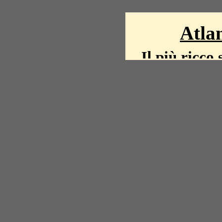
Atlan
Il più ricco 
La storia del mond
mappe, fot