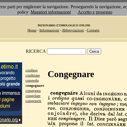
 terze parti per migliorare la navigazione. Proseguendo la navigazione, 
policy
Maggiori informazioni
Accetto e proseguo
DIZIONARIO ETIMOLOGICO ONLINE
Home
-
Informazioni
-
Abbreviazioni
-
Contatti
RICERCA
confuso
Congegnare
confutare
congedo
congegnare
congegno
congelare
congenere