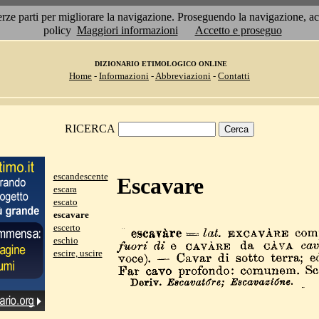
 terze parti per migliorare la navigazione. Proseguendo la navigazione, 
policy
Maggiori informazioni
Accetto e proseguo
DIZIONARIO ETIMOLOGICO ONLINE
Home
-
Informazioni
-
Abbreviazioni
-
Contatti
RICERCA
escandescente
Escavare
escara
escato
escavare
escerto
eschio
escire, uscire