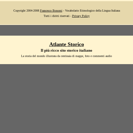
Copyright 2004-2008
Francesco Bonomi
- Vocabolario Etimologico della Lingua Italiana
Tutti i diritti riservati -
Privacy Policy
Atlante Storico
Il più ricco sito storico italiano
La storia del mondo illustrata da centinaia di mappe, foto e commenti audio