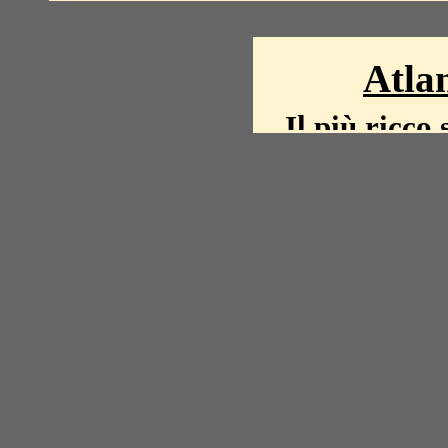
Atlan
Il più ricco 
La storia del mond
mappe, fot