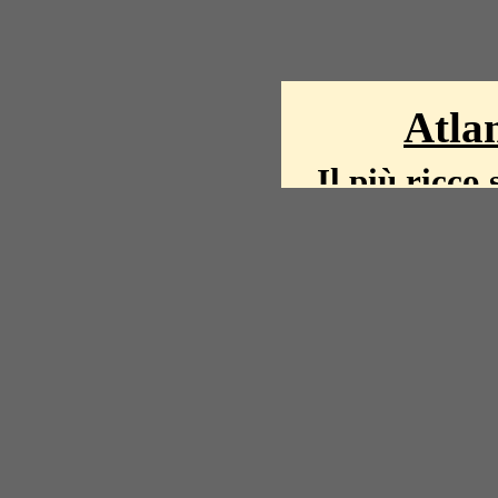
Atlan
Il più ricco 
La storia del mond
mappe, fot