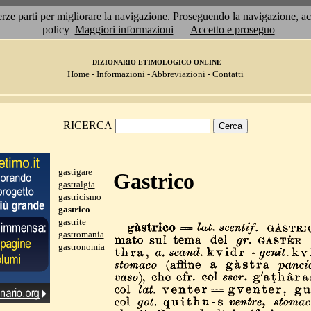
 terze parti per migliorare la navigazione. Proseguendo la navigazione, 
policy
Maggiori informazioni
Accetto e proseguo
DIZIONARIO ETIMOLOGICO ONLINE
Home
-
Informazioni
-
Abbreviazioni
-
Contatti
RICERCA
gastigare
Gastrico
gastralgia
gastricismo
gastrico
gastrite
gastromania
gastronomia