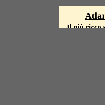
Atlan
Il più ricco 
La storia del mond
mappe, fot