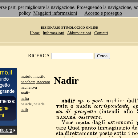
 terze parti per migliorare la navigazione. Proseguendo la navigazione, 
policy
Maggiori informazioni
Accetto e proseguo
DIZIONARIO ETIMOLOGICO ONLINE
Home
-
Informazioni
-
Abbreviazioni
-
Contatti
RICERCA
mutulo, mutilo
Nadir
nacchera, naccaro
nachero-a
nadir
nafta
naiade, naiada
naib