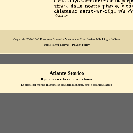
Copyright 2004-2008
Francesco Bonomi
- Vocabolario Etimologico della Lingua Italiana
Tutti i diritti riservati -
Privacy Policy
Atlante Storico
Il più ricco sito storico italiano
La storia del mondo illustrata da centinaia di mappe, foto e commenti audio