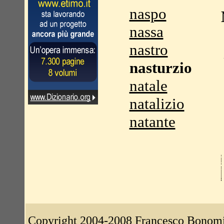
naspo
nassa
nastro
nasturzio
natale
natalizio
natante
Copyright 2004-2008
Francesco Bonom