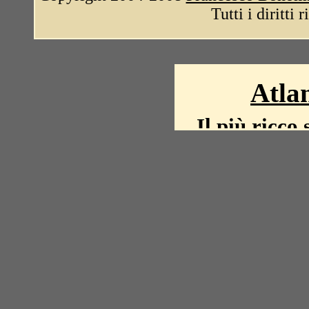
Tutti i diritti 
Atlan
Il più ricco 
La storia del mond
mappe, fot