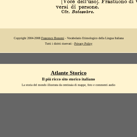
Copyright 2004-2008
Francesco Bonomi
- Vocabolario Etimologico della Lingua Italiana
Tutti i diritti riservati -
Privacy Policy
Atlante Storico
Il più ricco sito storico italiano
La storia del mondo illustrata da centinaia di mappe, foto e commenti audio