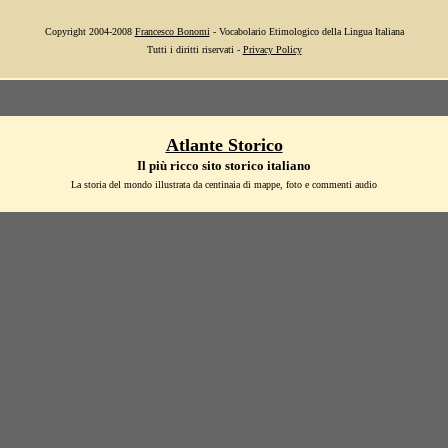
Copyright 2004-2008
Francesco Bonomi
- Vocabolario Etimologico della Lingua Italiana
Tutti i diritti riservati -
Privacy Policy
Atlante Storico
Il più ricco sito storico italiano
La storia del mondo illustrata da centinaia di mappe, foto e commenti audio