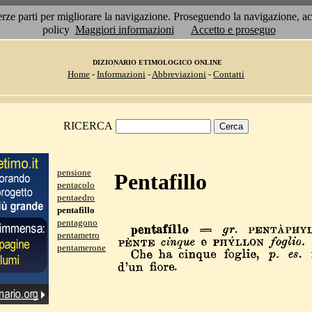
 terze parti per migliorare la navigazione. Proseguendo la navigazione, 
policy
Maggiori informazioni
Accetto e proseguo
DIZIONARIO ETIMOLOGICO ONLINE
Home
-
Informazioni
-
Abbreviazioni
-
Contatti
RICERCA
pensione
Pentafillo
pentacolo
pentaedro
pentafillo
pentagono
pentametro
pentamerone