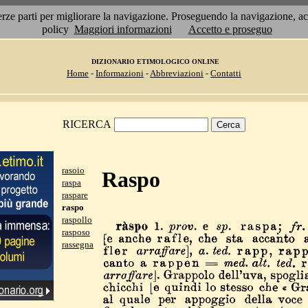
 terze parti per migliorare la navigazione. Proseguendo la navigazione, 
policy
Maggiori informazioni
Accetto e proseguo
DIZIONARIO ETIMOLOGICO ONLINE
Home
-
Informazioni
-
Abbreviazioni
-
Contatti
RICERCA
rasoio
Raspo
raspa
raspare
raspo
raspollo
rasposo
rassegna