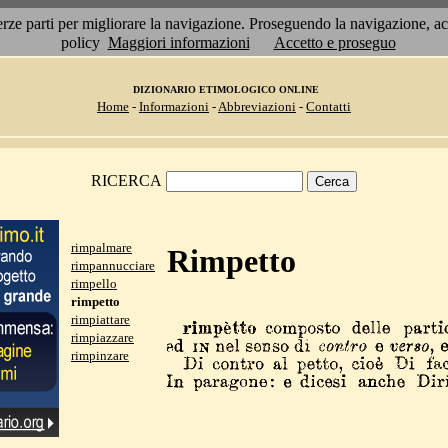
 terze parti per migliorare la navigazione. Proseguendo la navigazione, 
policy
Maggiori informazioni
Accetto e proseguo
DIZIONARIO ETIMOLOGICO ONLINE
Home
-
Informazioni
-
Abbreviazioni
-
Contatti
RICERCA
rimpalmare
Rimpetto
rimpannucciare
rimpello
rimpetto
rimpiattare
rimpiazzare
rimpinzare