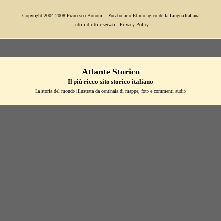
Copyright 2004-2008
Francesco Bonomi
- Vocabolario Etimologico della Lingua Italiana
Tutti i diritti riservati -
Privacy Policy
Atlante Storico
Il più ricco sito storico italiano
La storia del mondo illustrata da centinaia di mappe, foto e commenti audio