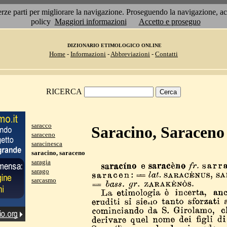
 terze parti per migliorare la navigazione. Proseguendo la navigazione, 
policy
Maggiori informazioni
Accetto e proseguo
DIZIONARIO ETIMOLOGICO ONLINE
Home
-
Informazioni
-
Abbreviazioni
-
Contatti
RICERCA
saracco
Saracino, Saraceno
saraceno
saracinesca
saracino, saraceno
saragia
sarago
sarcasmo