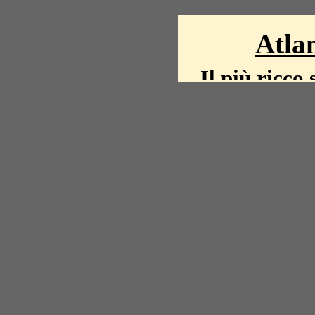
Atlan
Il più ricco 
La storia del mond
mappe, fot