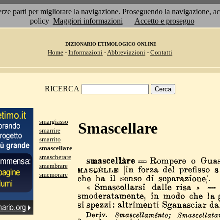
 terze parti per migliorare la navigazione. Proseguendo la navigazione, 
policy
Maggiori informazioni
Accetto e proseguo
DIZIONARIO ETIMOLOGICO ONLINE
Home
-
Informazioni
-
Abbreviazioni
-
Contatti
RICERCA
smargiasso
Smascellare
smarrire
smarrito
smascellare
smascherare
smembrare
smemorare