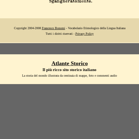
Copyright 2004-2008
Francesco Bonomi
- Vocabolario Etimologico della Lingua Italiana
Tutti i diritti riservati -
Privacy Policy
Atlante Storico
Il più ricco sito storico italiano
La storia del mondo illustrata da centinaia di mappe, foto e commenti audio