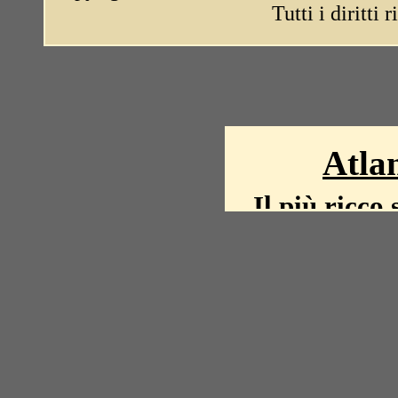
Tutti i diritti 
Atlan
Il più ricco 
La storia del mond
mappe, fot