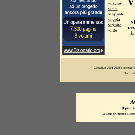
V
viragine
virare
virginale
virgola
virgulto
virile
Copyright 2004-2008
Francesco 
Tutti i d
At
Il più r
La storia del mondo illustr