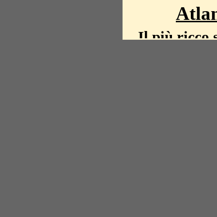
Atlan
Il più ricco 
La storia del mond
mappe, fot