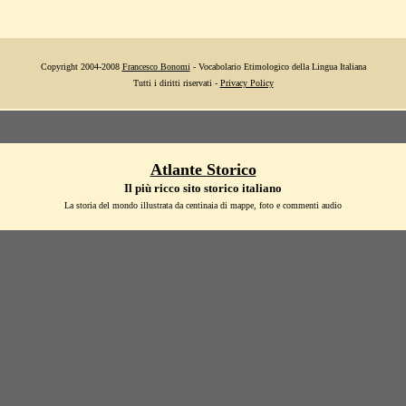
Copyright 2004-2008
Francesco Bonomi
- Vocabolario Etimologico della Lingua Italiana
Tutti i diritti riservati -
Privacy Policy
Atlante Storico
Il più ricco sito storico italiano
La storia del mondo illustrata da centinaia di mappe, foto e commenti audio