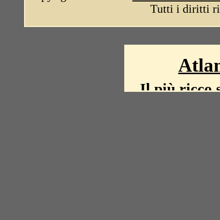
Tutti i diritti 
Atlan
Il più ricco 
La storia del mond
mappe, fot