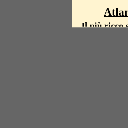
Atlan
Il più ricco 
La storia del mond
mappe, fot