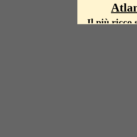
Atlan
Il più ricco 
La storia del mond
mappe, fot