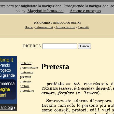
 terze parti per migliorare la navigazione. Proseguendo la navigazione, 
policy
Maggiori informazioni
Accetto e proseguo
DIZIONARIO ETIMOLOGICO ONLINE
Home
-
Informazioni
-
Abbreviazioni
-
Contatti
RICERCA
preterito
Pretesta
pretermettere
pretessere
pretesta
pretesto
pretore
pretoriano