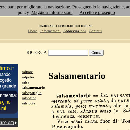
 terze parti per migliorare la navigazione. Proseguendo la navigazione, 
policy
Maggiori informazioni
Accetto e proseguo
DIZIONARIO ETIMOLOGICO ONLINE
Home
-
Informazioni
-
Abbreviazioni
-
Contatti
RICERCA
salpare
Salsamentario
salpetra
salsa
salsamentario
salsapariglia
salsedine
salsiccia