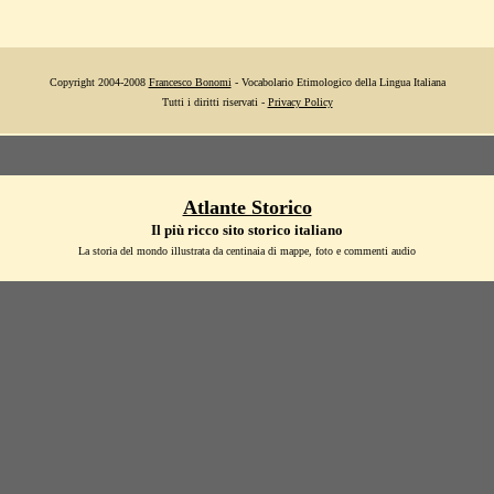
Copyright 2004-2008
Francesco Bonomi
- Vocabolario Etimologico della Lingua Italiana
Tutti i diritti riservati -
Privacy Policy
Atlante Storico
Il più ricco sito storico italiano
La storia del mondo illustrata da centinaia di mappe, foto e commenti audio