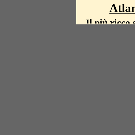
Atlan
Il più ricco 
La storia del mond
mappe, fot