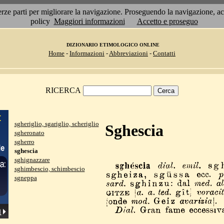
 terze parti per migliorare la navigazione. Proseguendo la navigazione, 
policy
Maggiori informazioni
Accetto e proseguo
DIZIONARIO ETIMOLOGICO ONLINE
Home
-
Informazioni
-
Abbreviazioni
-
Contatti
RICERCA
sgheriglio, sgariglio, scheriglio
Sghescia
sgheronato
sgherro
sghescia
sghignazzare
sghimbescio, schimbescio
sgneppa