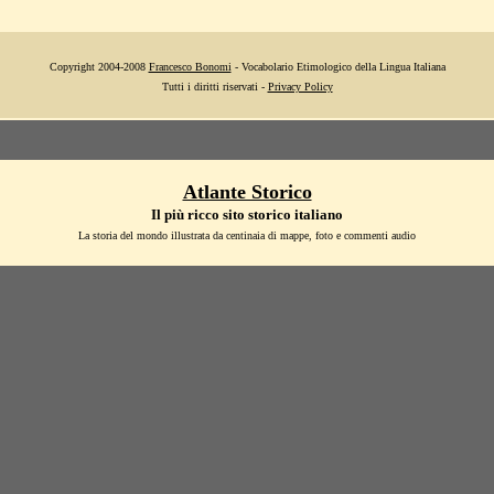
Copyright 2004-2008
Francesco Bonomi
- Vocabolario Etimologico della Lingua Italiana
Tutti i diritti riservati -
Privacy Policy
Atlante Storico
Il più ricco sito storico italiano
La storia del mondo illustrata da centinaia di mappe, foto e commenti audio