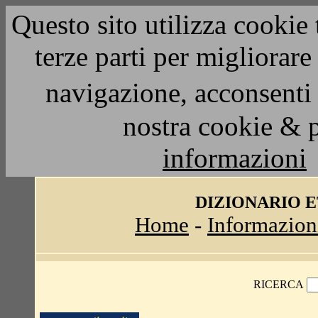
Questo sito utilizza cookie 
terze parti per migliorar
navigazione, acconsenti 
nostra cookie & 
informazioni
DIZIONARIO 
Home
-
Informazion
RICERCA