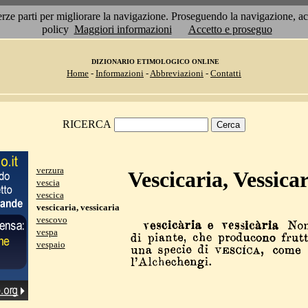
 terze parti per migliorare la navigazione. Proseguendo la navigazione, 
policy
Maggiori informazioni
Accetto e proseguo
DIZIONARIO ETIMOLOGICO ONLINE
Home
-
Informazioni
-
Abbreviazioni
-
Contatti
RICERCA
verzura
Vescicaria, Vessica
vescia
vescica
vescicaria, vessicaria
vescovo
vespa
vespaio