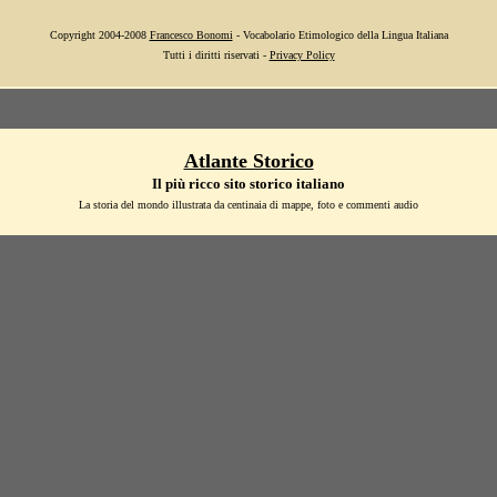
Copyright 2004-2008
Francesco Bonomi
- Vocabolario Etimologico della Lingua Italiana
Tutti i diritti riservati -
Privacy Policy
Atlante Storico
Il più ricco sito storico italiano
La storia del mondo illustrata da centinaia di mappe, foto e commenti audio