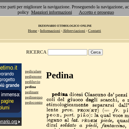
 terze parti per migliorare la navigazione. Proseguendo la navigazione, 
policy
Maggiori informazioni
Accetto e proseguo
DIZIONARIO ETIMOLOGICO ONLINE
Home
-
Informazioni
-
Abbreviazioni
-
Contatti
RICERCA
pediculare
Pedina
pedignone
pediluvio
pedina
pedinare
pedissequo
pedocomio