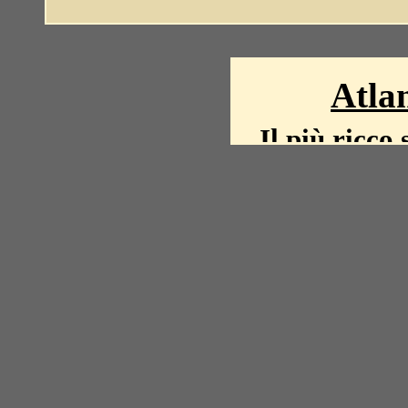
Atlan
Il più ricco 
La storia del mond
mappe, fot