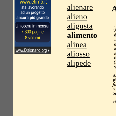
alienare
A
alieno
aligusta
alimento
alinea
aliosso
alipede