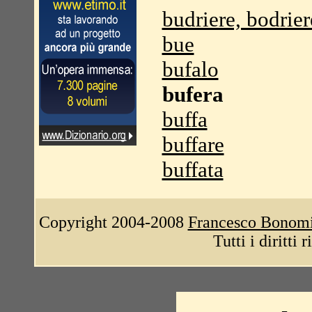
budriere, bodrier
bue
bufalo
bufera
buffa
buffare
buffata
Copyright 2004-2008
Francesco Bonom
Tutti i diritti 